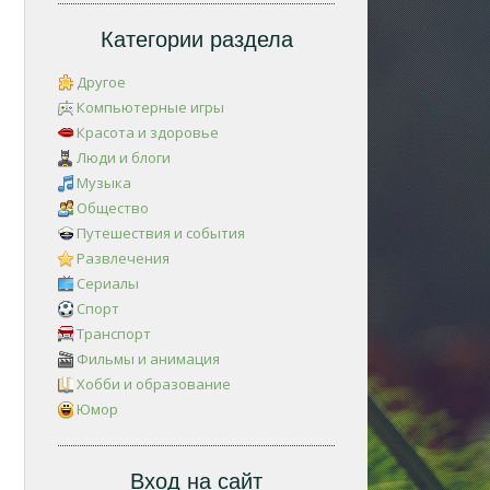
Категории раздела
Другое
Компьютерные игры
Красота и здоровье
Люди и блоги
Музыка
Общество
Путешествия и события
Развлечения
Сериалы
Спорт
Транспорт
Фильмы и анимация
Хобби и образование
Юмор
Вход на сайт