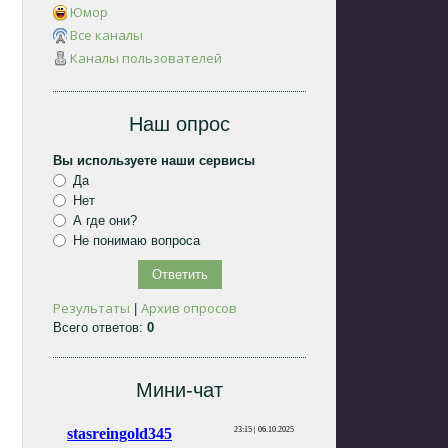
Юмор
Все каналы
Каналы пользователей
Наш опрос
Вы используете наши сервисы
Да
Нет
А где они?
Не понимаю вопроса
Результаты
Архив опросов
|
Всего ответов:
0
Мини-чат