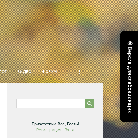
Версия для слабовидящих
ЛОГ
ВИДЕО
ФОРУМ
Приветствую Вас
,
Гость
!
Регистрация
Вход
|