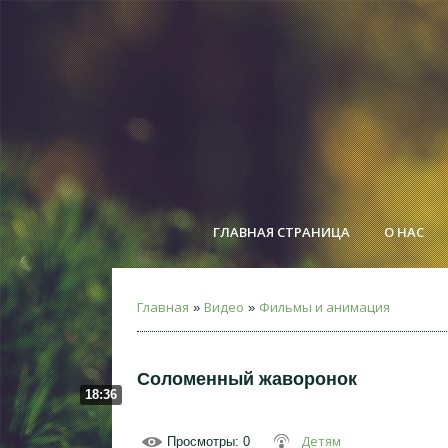
ГЛАВНАЯ СТРАНИЦА
О НАС
Главная
Видео
Фильмы и анимация
»
»
Соломенный жаворонок
18:36
Детям
Просмотры
: 0