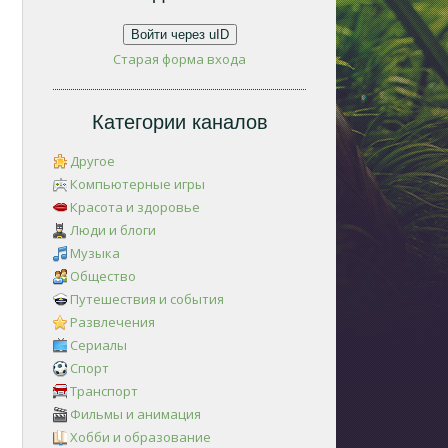
Войти через uID
Старая форма входа
Категории каналов
Другое
Компьютерные игры
Красота и здоровье
Люди и блоги
Музыка
Общество
Путешествия и события
Развлечения
Сериалы
Спорт
Транспорт
Фильмы и анимация
Хобби и образование