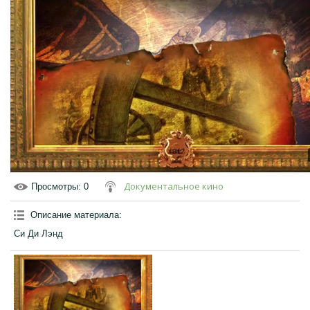
Документальное кино
Просмотры
: 0
Описание материала
:
Си Ди Лэнд