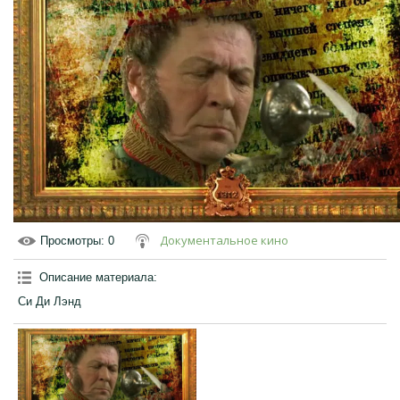
Документальное кино
Просмотры
: 0
Описание материала
:
Си Ди Лэнд