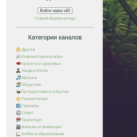
Войти через uID
Старая форма входа
Категории каналов
Другое
Компьютерные игры
Красота и здоровье
Люди и блоги
Музыка
Общество
Путешествия и события
Развлечения
Сериалы
Спорт
Транспорт
Фильмы и анимация
Хобби и образование