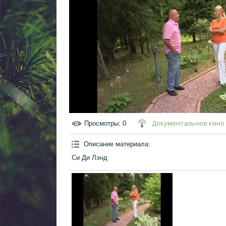
Документальное кино
Просмотры
: 0
Описание материала
:
Си Ди Лэнд