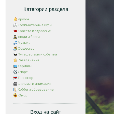
Категории раздела
Другое
Компьютерные игры
Красота и здоровье
Люди и блоги
Музыка
Общество
Путешествия и события
Развлечения
Сериалы
Спорт
Транспорт
Фильмы и анимация
Хобби и образование
Юмор
Вход на сайт