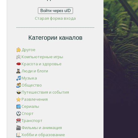
Войти через uID
Старая форма входа
Категории каналов
Другое
Компьютерные игры
Красота и здоровье
Люди и блоги
Музыка
Общество
Путешествия и события
Развлечения
Сериалы
Спорт
Транспорт
Фильмы и анимация
Хобби и образование