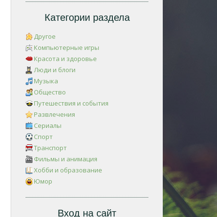
Категории раздела
Другое
Компьютерные игры
Красота и здоровье
Люди и блоги
Музыка
Общество
Путешествия и события
Развлечения
Сериалы
Спорт
Транспорт
Фильмы и анимация
Хобби и образование
Юмор
Вход на сайт