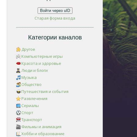
Войти через uID
Старая форма входа
Категории каналов
Другое
Компьютерные игры
Красота и здоровье
Люди и блоги
Музыка
Общество
Путешествия и события
Развлечения
Сериалы
Спорт
Транспорт
Фильмы и анимация
Хобби и образование