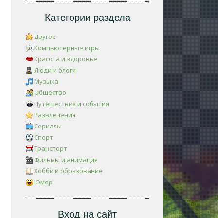
Категории раздела
Другое
Компьютерные игры
Красота и здоровье
Люди и блоги
Музыка
Общество
Путешествия и события
Развлечения
Сериалы
Спорт
Транспорт
Фильмы и анимация
Хобби и образование
Юмор
Вход на сайт