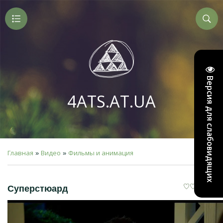
Версия для слабовидящих
4ATS.AT.UA
Главная
Видео
Фильмы и анимация
»
»
Суперстюард