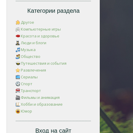
Категории раздела
Другое
Компьютерные игры
Красота и здоровье
Люди и блоги
Музыка
Общество
Путешествия и события
Развлечения
Сериалы
Спорт
Транспорт
Фильмы и анимация
Хобби и образование
Юмор
Вход на сайт