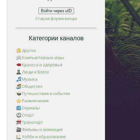
Войти через uID
Старая форма входа
Категории каналов
Другое
Компьютерные игры
Красота и здоровье
Люди и блоги
Музыка
Общество
Путешествия и события
Развлечения
Сериалы
Спорт
Транспорт
Фильмы и анимация
Хобби и образование