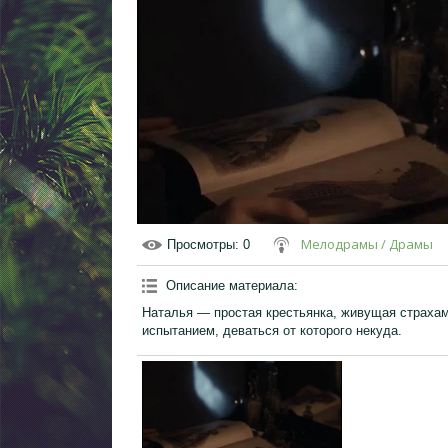
Мелодрамы / Драмы
Просмотры
: 0
Описание материала
:
Наталья — простая крестьянка, живущая страха
испытанием, деваться от которого некуда.