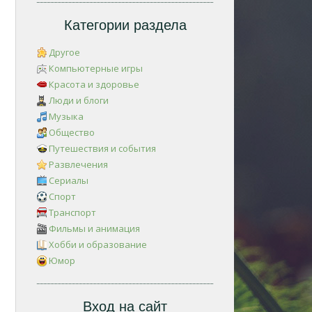
Категории раздела
Другое
Компьютерные игры
Красота и здоровье
Люди и блоги
Музыка
Общество
Путешествия и события
Развлечения
Сериалы
Спорт
Транспорт
Фильмы и анимация
Хобби и образование
Юмор
Вход на сайт