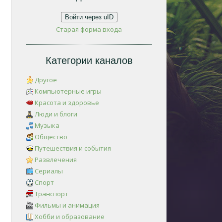
Войти через uID
Старая форма входа
Категории каналов
Другое
Компьютерные игры
Красота и здоровье
Люди и блоги
Музыка
Общество
Путешествия и события
Развлечения
Сериалы
Спорт
Транспорт
Фильмы и анимация
Хобби и образование