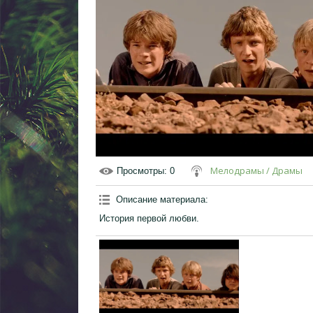
Мелодрамы / Драмы
Просмотры
: 0
Описание материала
:
История первой любви.