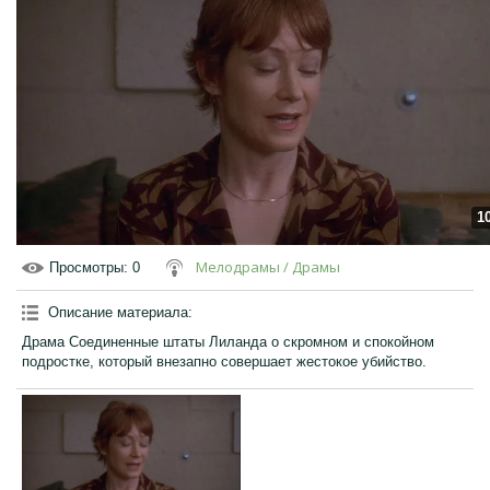
1
Мелодрамы / Драмы
Просмотры
: 0
Описание материала
:
Драма Соединенные штаты Лиланда о скромном и спокойном
подростке, который внезапно совершает жестокое убийство.