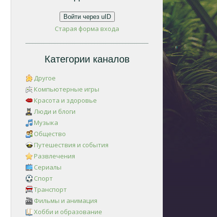
Войти через uID
Старая форма входа
Категории каналов
Другое
Компьютерные игры
Красота и здоровье
Люди и блоги
Музыка
Общество
Путешествия и события
Развлечения
Сериалы
Спорт
Транспорт
Фильмы и анимация
Хобби и образование