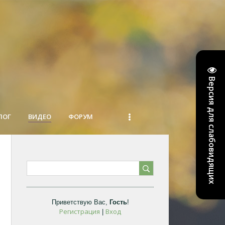
Версия для слабовидящих
ЛОГ
ВИДЕО
ФОРУМ
Приветствую Вас
,
Гость
!
Регистрация
Вход
|