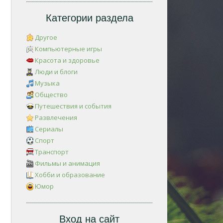
Категории раздела
Другое
Компьютерные игры
Красота и здоровье
Люди и блоги
Музыка
Общество
Путешествия и события
Развлечения
Сериалы
Спорт
Транспорт
Фильмы и анимация
Хобби и образование
Юмор
Вход на сайт