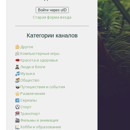
Войти через uID
Старая форма входа
Категории каналов
Другое
Компьютерные игры
Красота и здоровье
Люди и блоги
Музыка
Общество
Путешествия и события
Развлечения
Сериалы
Спорт
Транспорт
Фильмы и анимация
Хобби и образование