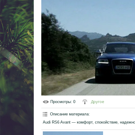
Другое
Просмотры
: 0
Описание материала
:
Audi RS6 Avant — комфорт, спокойствие, надежно