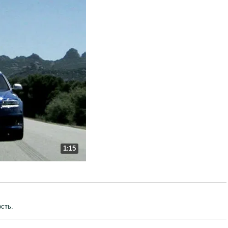
1:15
сть.