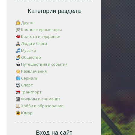
Категории раздела
Другое
Компьютерные игры
Красота и здоровье
Люди и блоги
Музыка
Общество
Путешествия и события
Развлечения
Сериалы
Спорт
Транспорт
Фильмы и анимация
Хобби и образование
Юмор
Вход на сайт