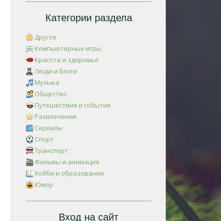
Категории раздела
Другое
Компьютерные игры
Красота и здоровье
Люди и блоги
Музыка
Общество
Путешествия и события
Развлечения
Сериалы
Спорт
Транспорт
Фильмы и анимация
Хобби и образование
Юмор
Вход на сайт