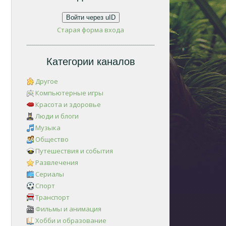
Войти через uID
Старая форма входа
Категории каналов
Другое
Компьютерные игры
Красота и здоровье
Люди и блоги
Музыка
Общество
Путешествия и события
Развлечения
Сериалы
Спорт
Транспорт
Фильмы и анимация
Хобби и образование