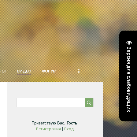
Версия для слабовидящих
ЛОГ
ВИДЕО
ФОРУМ
Приветствую Вас
,
Гость
!
Регистрация
Вход
|