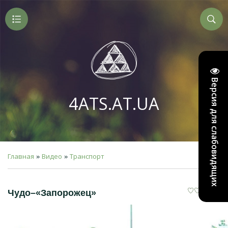
Версия для слабовидящих
4ATS.AT.UA
Главная
Видео
Транспорт
»
»
Чудо–«Запорожец»