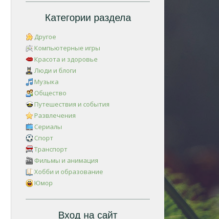
Категории раздела
Другое
Компьютерные игры
Красота и здоровье
Люди и блоги
Музыка
Общество
Путешествия и события
Развлечения
Сериалы
Спорт
Транспорт
Фильмы и анимация
Хобби и образование
Юмор
Вход на сайт