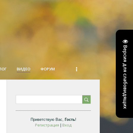
Версия для слабовидящих
ЛОГ
ВИДЕО
ФОРУМ
Приветствую Вас
,
Гость
!
Регистрация
Вход
|