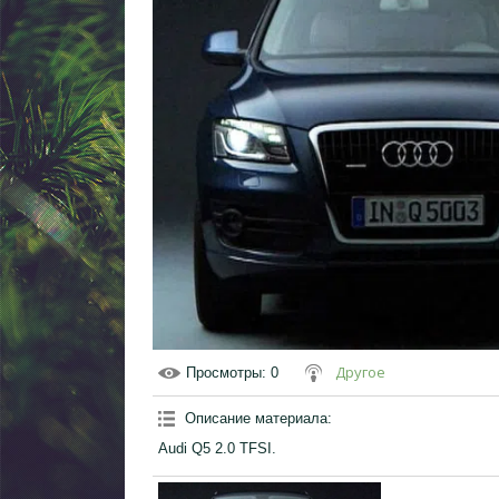
Другое
Просмотры
: 0
Описание материала
:
Audi Q5 2.0 TFSI.