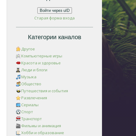
Войти через uID
Старая форма входа
Категории каналов
Другое
Компьютерные игры
Красота и здоровье
Люди и блоги
Музыка
Общество
Путешествия и события
Развлечения
Сериалы
Спорт
Транспорт
Фильмы и анимация
Хобби и образование