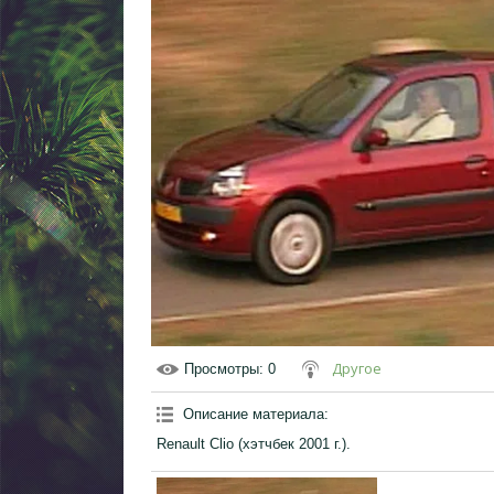
Другое
Просмотры
: 0
Описание материала
:
Renault Сlio (хэтчбек 2001 г.).