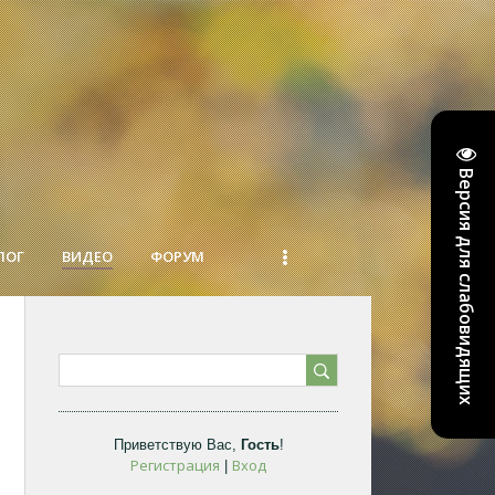
Версия для слабовидящих
ЛОГ
ВИДЕО
ФОРУМ
Приветствую Вас
,
Гость
!
Регистрация
Вход
|