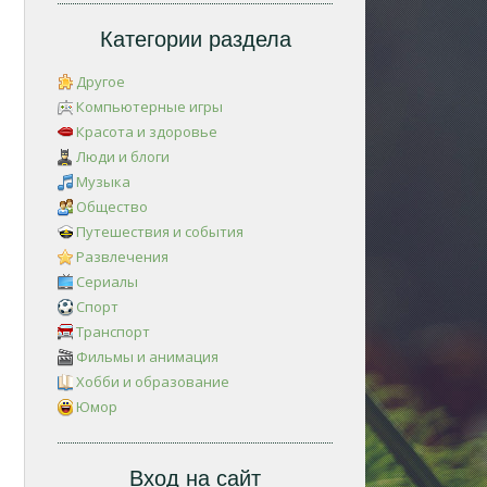
Категории раздела
Другое
Компьютерные игры
Красота и здоровье
Люди и блоги
Музыка
Общество
Путешествия и события
Развлечения
Сериалы
Спорт
Транспорт
Фильмы и анимация
Хобби и образование
Юмор
Вход на сайт