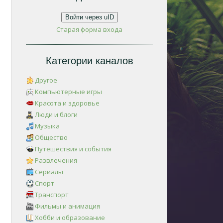
Войти через uID
Старая форма входа
Категории каналов
Другое
Компьютерные игры
Красота и здоровье
Люди и блоги
Музыка
Общество
Путешествия и события
Развлечения
Сериалы
Спорт
Транспорт
Фильмы и анимация
Хобби и образование