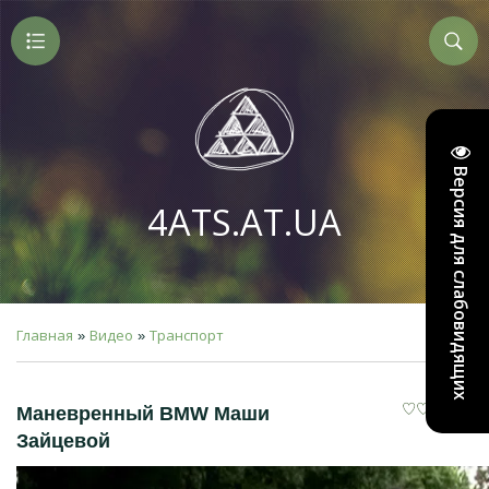
Версия для слабовидящих
4ATS.AT.UA
Главная
Видео
Транспорт
»
»
Маневренный BMW Маши
Зайцевой