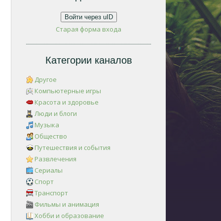
Войти через uID
Старая форма входа
Категории каналов
Другое
Компьютерные игры
Красота и здоровье
Люди и блоги
Музыка
Общество
Путешествия и события
Развлечения
Сериалы
Спорт
Транспорт
Фильмы и анимация
Хобби и образование