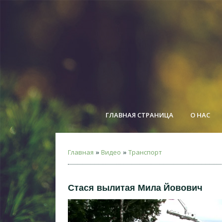
ГЛАВНАЯ СТРАНИЦА
О НАС
Главная
Видео
Транспорт
»
»
Стася вылитая Мила Йовович