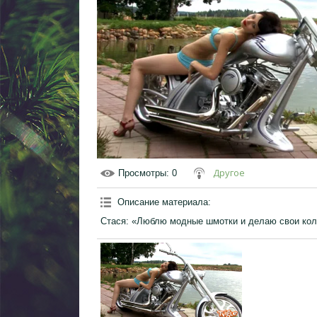
Другое
Просмотры
: 0
Описание материала
:
Стася: «Люблю модные шмотки и делаю свои ко