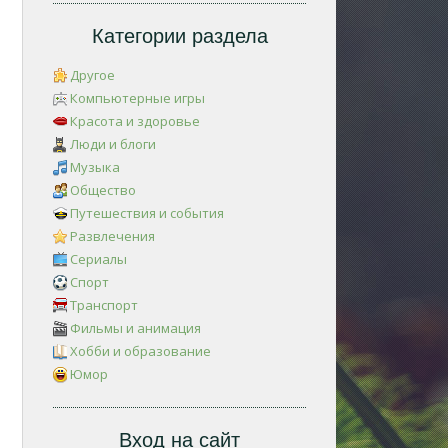
Категории раздела
Другое
Компьютерные игры
Красота и здоровье
Люди и блоги
Музыка
Общество
Путешествия и события
Развлечения
Сериалы
Спорт
Транспорт
Фильмы и анимация
Хобби и образование
Юмор
Вход на сайт