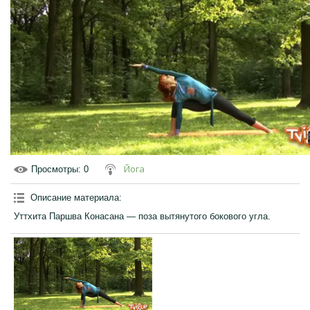
Йога
Просмотры
: 0
Описание материала
:
Уттхита Паршва Конасана — поза вытянутого бокового угла.