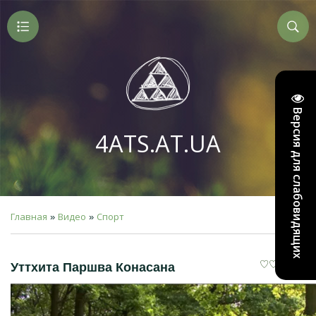
Версия для слабовидящих
4ATS.AT.UA
Главная
Видео
Спорт
»
»
Уттхита Паршва Конасана