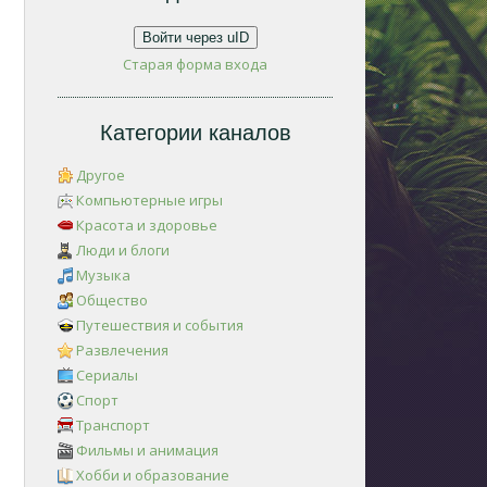
Войти через uID
Старая форма входа
Категории каналов
Другое
Компьютерные игры
Красота и здоровье
Люди и блоги
Музыка
Общество
Путешествия и события
Развлечения
Сериалы
Спорт
Транспорт
Фильмы и анимация
Хобби и образование