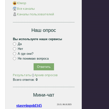
Юмор
Все каналы
Каналы пользователей
Наш опрос
Вы используете наши сервисы
Да
Нет
А где они?
Не понимаю вопроса
Результаты
Архив опросов
|
Всего ответов:
0
Мини-чат