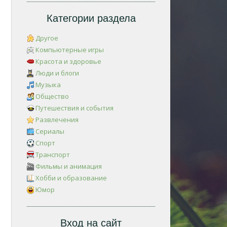
Категории раздела
Другое
Компьютерные игры
Красота и здоровье
Люди и блоги
Музыка
Общество
Путешествия и события
Развлечения
Сериалы
Спорт
Транспорт
Фильмы и анимация
Хобби и образование
Юмор
Вход на сайт