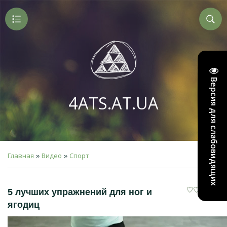
Версия для слабовидящих
4ATS.AT.UA
Главная
Видео
Спорт
»
»
5 лучших упражнений для ног и
ягодиц