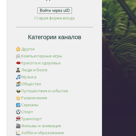
Войти через uID
Старая форма входа
Категории каналов
Другое
Компьютерные игры
Красота и здоровье
Люди и блоги
Музыка
Общество
Путешествия и события
Развлечения
Сериалы
Спорт
Транспорт
Фильмы и анимация
Хобби и образование