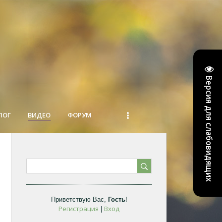
Версия для слабовидящих
ЛОГ
ВИДЕО
ФОРУМ
Приветствую Вас
,
Гость
!
Регистрация
Вход
|