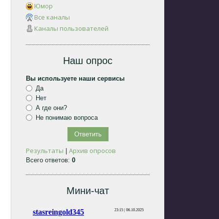
Юмор
Все каналы
Каналы пользователей
Наш опрос
Вы используете наши сервисы
Да
Нет
А где они?
Не понимаю вопроса
Результаты
Архив опросов
|
Всего ответов:
0
Мини-чат