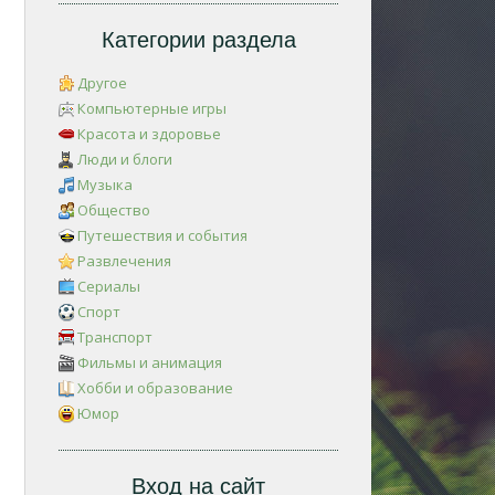
Категории раздела
Другое
Компьютерные игры
Красота и здоровье
Люди и блоги
Музыка
Общество
Путешествия и события
Развлечения
Сериалы
Спорт
Транспорт
Фильмы и анимация
Хобби и образование
Юмор
Вход на сайт