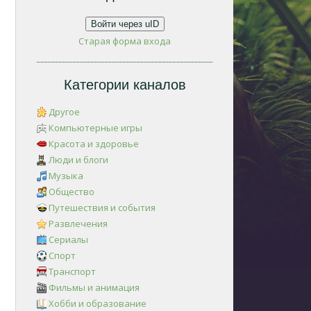
Войти через uID
Старая форма входа
Категории каналов
Другое
Компьютерные игры
Красота и здоровье
Люди и блоги
Музыка
Общество
Путешествия и события
Развлечения
Сериалы
Спорт
Транспорт
Фильмы и анимация
Хобби и образование