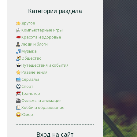
Категории раздела
Другое
Компьютерные игры
Красота и здоровье
Люди и блоги
Музыка
Общество
Путешествия и события
Развлечения
Сериалы
Спорт
Транспорт
Фильмы и анимация
Хобби и образование
Юмор
Вход на сайт