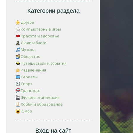
Категории раздела
Другое
Компьютерные игры
Красота и здоровье
Люди и блоги
Музыка
Общество
Путешествия и события
Развлечения
Сериалы
Спорт
Транспорт
Фильмы и анимация
Хобби и образование
Юмор
Вход на сайт