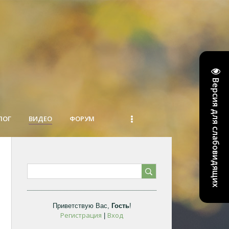
Версия для слабовидящих
ЛОГ
ВИДЕО
ФОРУМ
Приветствую Вас
,
Гость
!
Регистрация
Вход
|