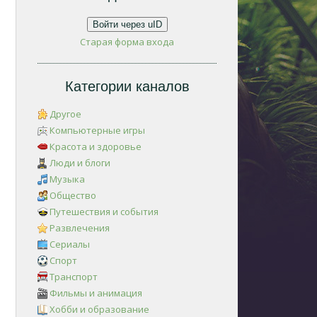
Войти через uID
Старая форма входа
Категории каналов
Другое
Компьютерные игры
Красота и здоровье
Люди и блоги
Музыка
Общество
Путешествия и события
Развлечения
Сериалы
Спорт
Транспорт
Фильмы и анимация
Хобби и образование