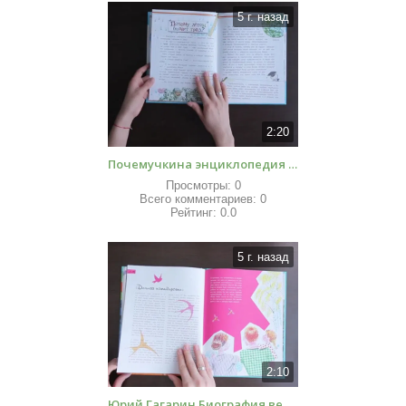
5 г. назад
2:20
Почемучкина энциклопедия Много вопросов – много ответов Обзоры книг для детей
Просмотры:
0
Всего комментариев:
0
Рейтинг:
0.0
5 г. назад
2:10
Юрий Гагарин Биография великого человека