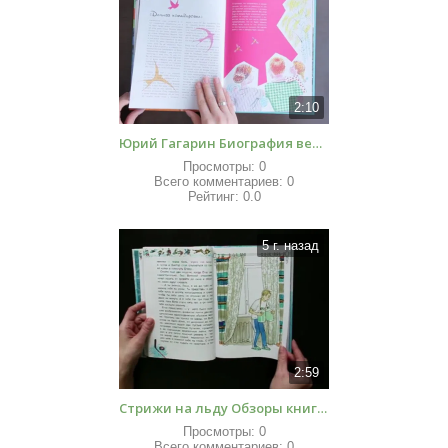
2:10
Юрий Гагарин Биография великого человека
Просмотры:
0
Всего комментариев:
0
Рейтинг:
0.0
5 г. назад
2:59
Стрижи на льду Обзоры книг для детей
Просмотры:
0
Всего комментариев:
0