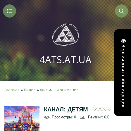
Версия для слабовидящих
4ATS.AT.UA
Главная
Видео
Фильмы и анимация
»
»
КАНАЛ: ДЕТЯМ
Просмотры
: 0
Рейтинг
: 0.0