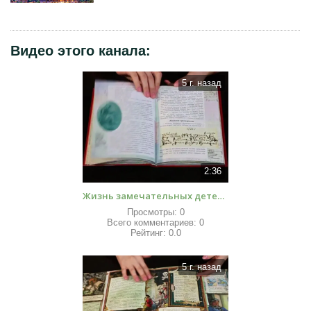
Видео этого канала
:
5 г. назад
2:36
Жизнь замечательных детей Обзоры книг для детей
Просмотры:
0
Всего комментариев:
0
Рейтинг:
0.0
5 г. назад