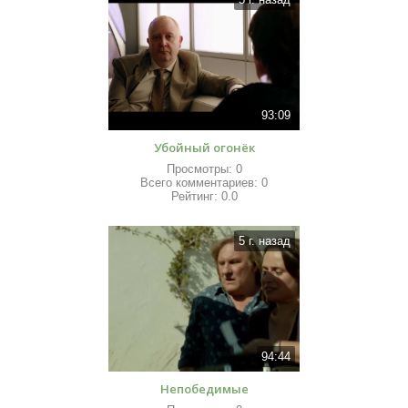
93:09
Убойный огонёк
Просмотры:
0
Всего комментариев:
0
Рейтинг:
0.0
5 г. назад
94:44
Непобедимые