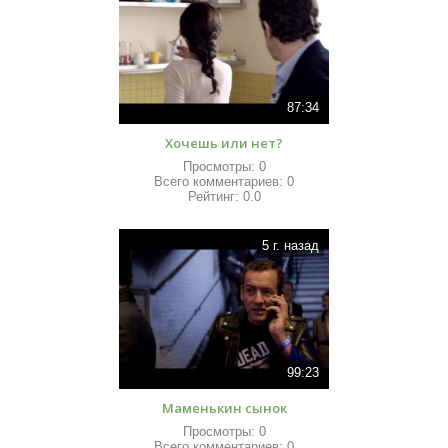
87:34
Хочешь или нет?
Просмотры:
0
Всего комментариев:
0
Рейтинг:
0.0
5 г. назад
99:23
Маменькин сынок
Просмотры:
0
Всего комментариев:
0