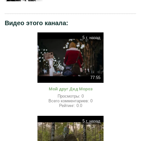
Видео этого канала
:
5 г. назад
77:55
Мой друг Дед Мороз
Просмотры:
0
Всего комментариев:
0
Рейтинг:
0.0
5 г. назад