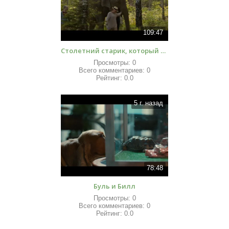
109:47
Столетний старик, который вылез в окно и исчез
Просмотры:
0
Всего комментариев:
0
Рейтинг:
0.0
5 г. назад
78:48
Буль и Билл
Просмотры:
0
Всего комментариев:
0
Рейтинг:
0.0