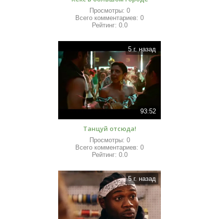
Просмотры:
0
Всего комментариев:
0
Рейтинг:
0.0
5 г. назад
93:52
Танцуй отсюда!
Просмотры:
0
Всего комментариев:
0
Рейтинг:
0.0
5 г. назад